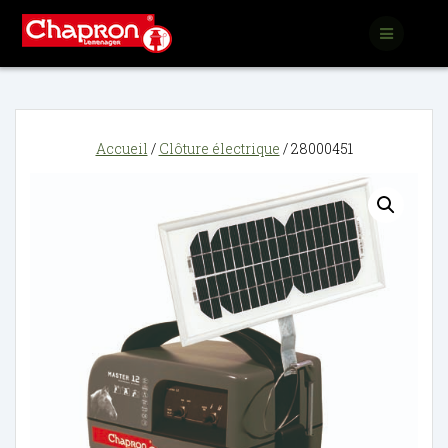
Passer
au
contenu
Accueil
/
Clôture électrique
/ 28000451