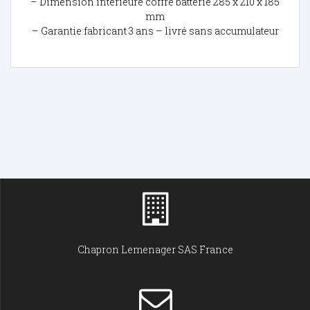
– Dimension intérieure coffre batterie 285 x 210 x 185
mm
– Garantie fabricant 3 ans – livré sans accumulateur
Chapron Lemenager SAS France