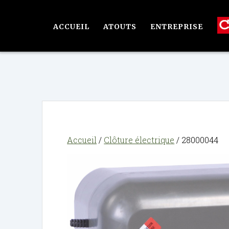
Passer
au
ACCUEIL
ATOUTS
ENTREPRISE
contenu
Accueil
/
Clôture électrique
/ 28000044