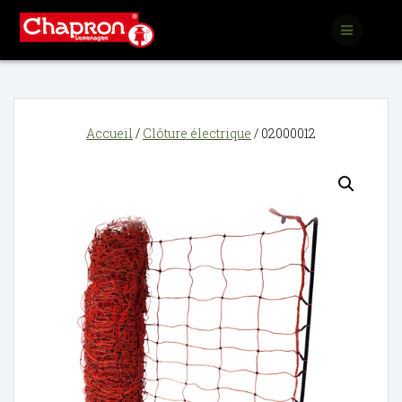
Passer
au
contenu
Accueil
/
Clôture électrique
/ 02000012