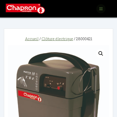
Passer
au
contenu
Accueil
/
Clôture électrique
/ 28000421