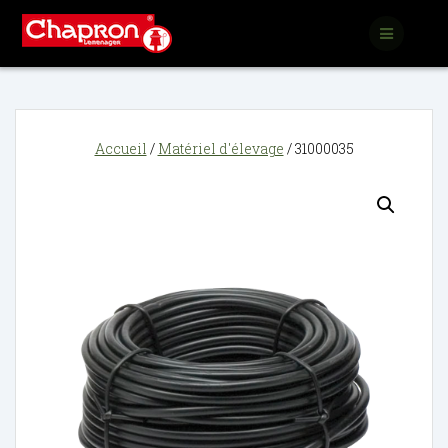
Passer
au
contenu
Accueil
/
Matériel d'élevage
/ 31000035