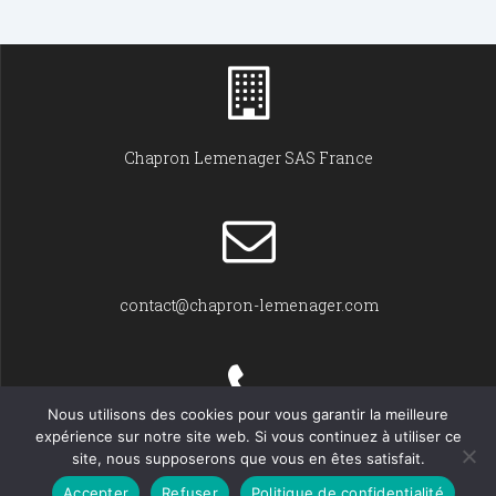
Chapron Lemenager SAS France
contact@chapron-lemenager.com
Nous utilisons des cookies pour vous garantir la meilleure
expérience sur notre site web. Si vous continuez à utiliser ce
+33 (0)2 31 22 02 55
site, nous supposerons que vous en êtes satisfait.
Accepter
Refuser
Politique de confidentialité