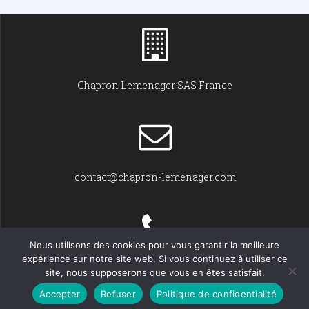
Chapron Lemenager SAS France
contact@chapron-lemenager.com
Nous utilisons des cookies pour vous garantir la meilleure
expérience sur notre site web. Si vous continuez à utiliser ce
+33 (0)2 31 22 02 55
site, nous supposerons que vous en êtes satisfait.
Accepter
Refuser
Politique de confidentialité