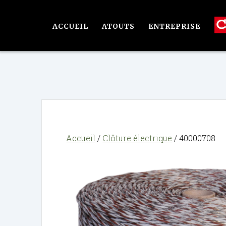
Passer
au
ACCUEIL
ATOUTS
ENTREPRISE
contenu
Accueil
/
Clôture électrique
/ 40000708