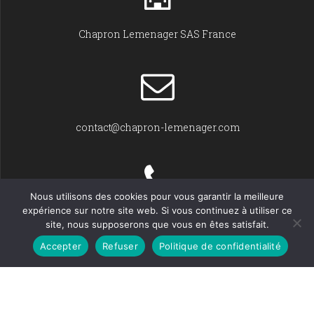
Chapron Lemenager SAS France
contact@chapron-lemenager.com
Nous utilisons des cookies pour vous garantir la meilleure
expérience sur notre site web. Si vous continuez à utiliser ce
+33 (0)2 31 22 02 55
site, nous supposerons que vous en êtes satisfait.
Accepter
Refuser
Politique de confidentialité
© Chapron Lemenager 2026