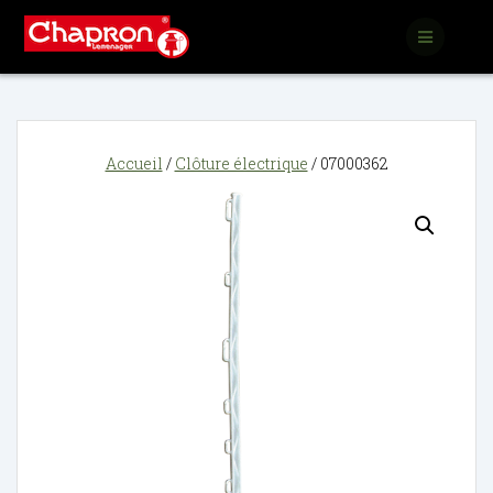
Passer
au
contenu
Accueil
/
Clôture électrique
/ 07000362