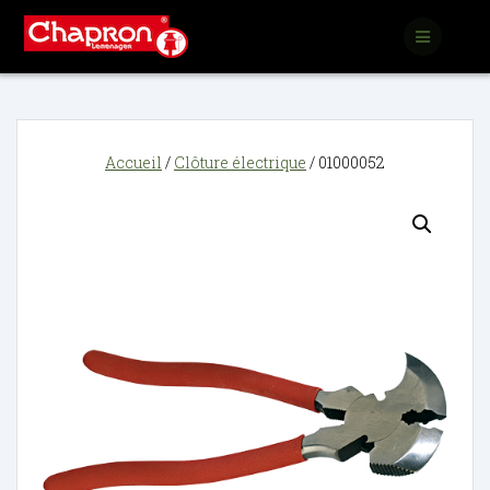
Passer
au
contenu
Accueil
/
Clôture électrique
/ 01000052