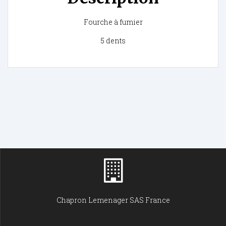
Fourche à fumier
5 dents
Chapron Lemenager SAS France