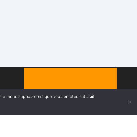
 site, nous supposerons que vous en êtes satisfait.
© Chapron Lemenager 2026
5