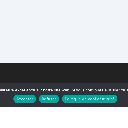
eilleure expérience sur notre site web. Si vous continuez à utiliser ce
Accepter
Refuser
Politique de confidentialité
t@chapron-lemenager.com
+33 (0)2 31 22 02 5