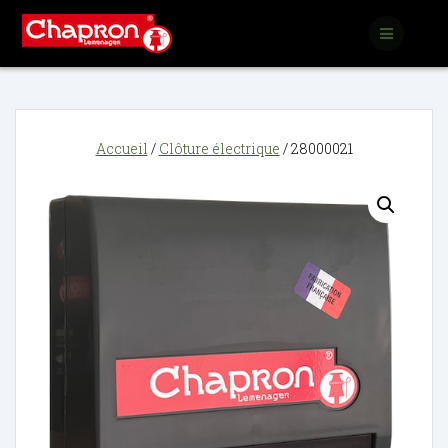
Passer
au
contenu
Accueil
/
Clôture électrique
/ 28000021