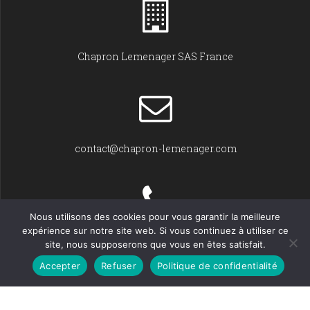
Chapron Lemenager SAS France
contact@chapron-lemenager.com
Nous utilisons des cookies pour vous garantir la meilleure
expérience sur notre site web. Si vous continuez à utiliser ce
+33 (0)2 31 22 02 55
site, nous supposerons que vous en êtes satisfait.
Accepter
Refuser
Politique de confidentialité