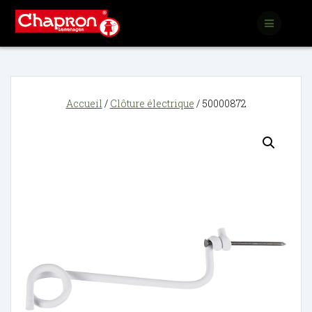
Passer
au
contenu
Accueil
/
Clôture électrique
/ 50000872