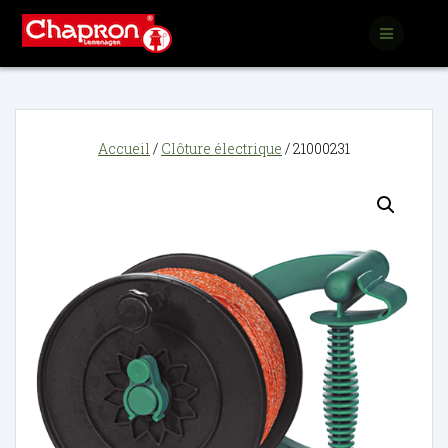
Passer
au
contenu
Accueil
/
Clôture électrique
/ 21000231