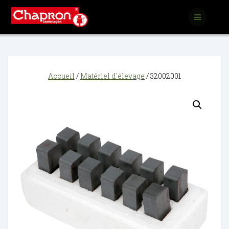
Passer
au
contenu
Accueil
/
Matériel d'élevage
/ 32002001