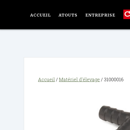
Passer
au
ACCUEIL
ATOUTS
ENTREPRISE
contenu
Accueil
/
Matériel d'élevage
/ 31000016