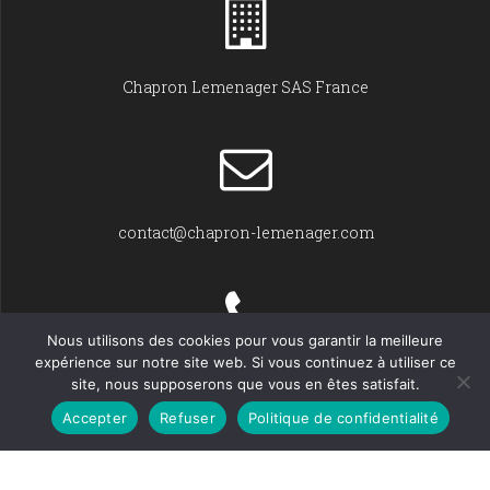
Chapron Lemenager SAS France
contact@chapron-lemenager.com
Nous utilisons des cookies pour vous garantir la meilleure
expérience sur notre site web. Si vous continuez à utiliser ce
+33 (0)2 31 22 02 55
site, nous supposerons que vous en êtes satisfait.
Accepter
Refuser
Politique de confidentialité