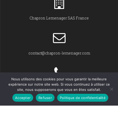
Chapron Lemenager SAS France
contact@chapron-lemenager.com
Nous utilisons des cookies pour vous garantir la meilleure
expérience sur notre site web. Si vous continuez à utiliser ce
+33 (0)2 31 22 02 55
site, nous supposerons que vous en êtes satisfait.
Accepter
Refuser
Politique de confidentialité
© Chapron Lemenager 2026