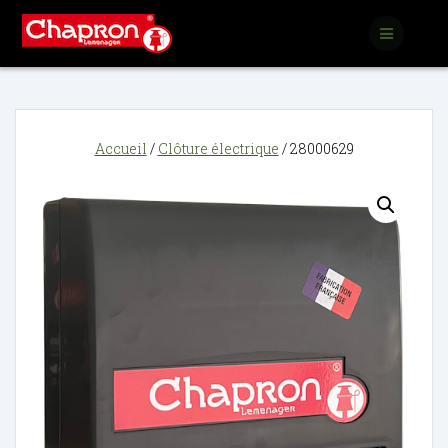
Passer
au
contenu
Accueil
/
Clôture électrique
/ 28000629