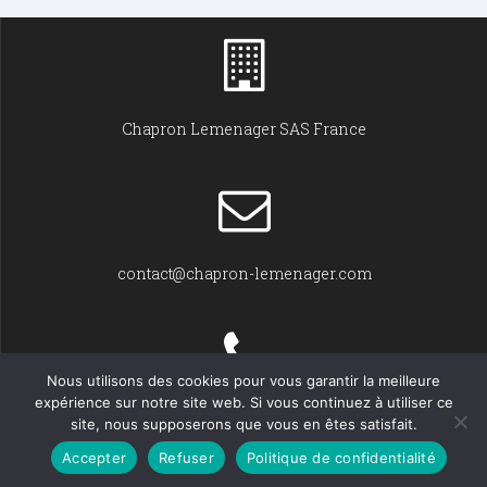
Chapron Lemenager SAS France
contact@chapron-lemenager.com
Nous utilisons des cookies pour vous garantir la meilleure
expérience sur notre site web. Si vous continuez à utiliser ce
+33 (0)2 31 22 02 55
site, nous supposerons que vous en êtes satisfait.
Accepter
Refuser
Politique de confidentialité