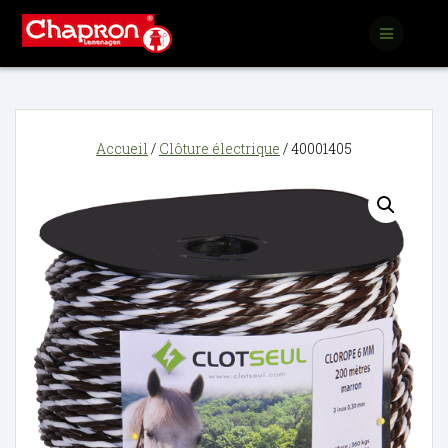
Passer
au
contenu
Accueil
/
Clôture électrique
/ 40001405