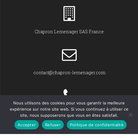
Chapron Lemenager SAS France
contact@chapron-lemenager.com
Nous utilisons des cookies pour vous garantir la meilleure
expérience sur notre site web. Si vous continuez à utiliser ce
+33 (0)2 31 22 02 55
site, nous supposerons que vous en êtes satisfait.
Accepter
Refuser
Politique de confidentialité