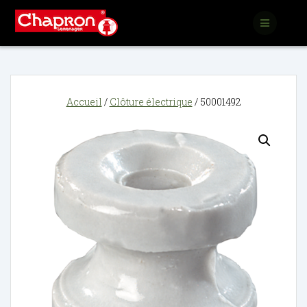
Passer
au
contenu
Accueil
/
Clôture électrique
/ 50001492