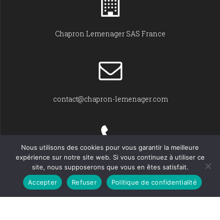
Chapron Lemenager SAS France
contact@chapron-lemenager.com
Nous utilisons des cookies pour vous garantir la meilleure
expérience sur notre site web. Si vous continuez à utiliser ce
+33 (0)2 31 22 02 55
site, nous supposerons que vous en êtes satisfait.
Accepter
Refuser
Politique de confidentialité
© Chapron Lemenager 2026