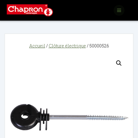
Passer
au
contenu
Accueil
/
Clôture électrique
/ 50000526