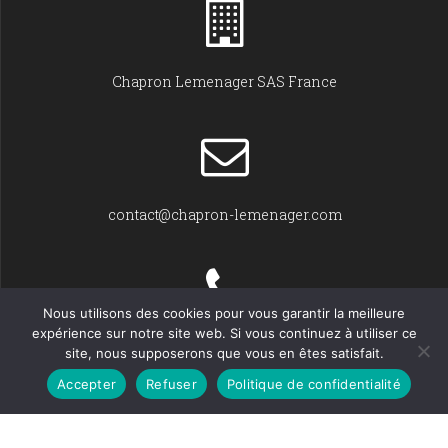
Chapron Lemenager SAS France
contact@chapron-lemenager.com
Nous utilisons des cookies pour vous garantir la meilleure
expérience sur notre site web. Si vous continuez à utiliser ce
+33 (0)2 31 22 02 55
site, nous supposerons que vous en êtes satisfait.
Accepter
Refuser
Politique de confidentialité