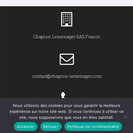
Chapron Lemenager SAS France
contact@chapron-lemenager.com
Nous utilisons des cookies pour vous garantir la meilleure
expérience sur notre site web. Si vous continuez à utiliser ce
+33 (0)2 31 22 02 55
site, nous supposerons que vous en êtes satisfait.
Accepter
Refuser
Politique de confidentialité