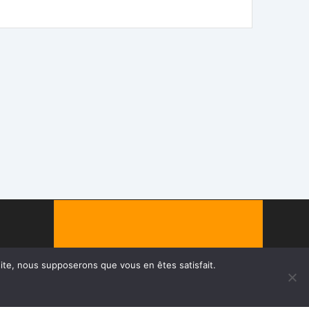
 site, nous supposerons que vous en êtes satisfait.
© Chapron Lemenager 2026