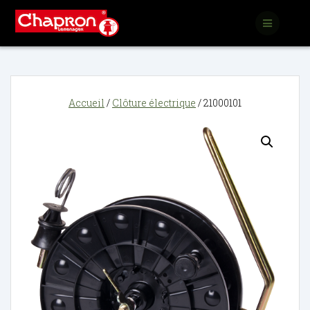
Passer
au
contenu
Accueil
/
Clôture électrique
/ 21000101