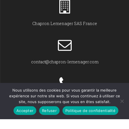
Chapron Lemenager SAS France
contact@chapron-lemenager.com
Nous utilisons des cookies pour vous garantir la meilleure
expérience sur notre site web. Si vous continuez à utiliser ce
+33 (0)2 31 22 02 55
site, nous supposerons que vous en êtes satisfait.
Accepter
Refuser
Politique de confidentialité