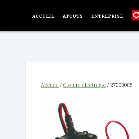
Passer
au
ACCUEIL
ATOUTS
ENTREPRISE
contenu
Accueil
/
Clôture électrique
/ 27000005