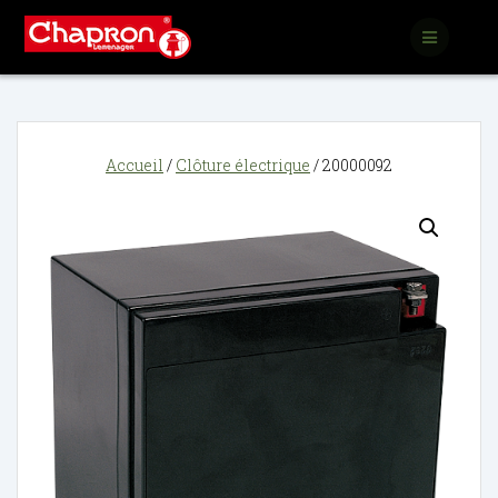
Passer
au
contenu
Accueil
/
Clôture électrique
/ 20000092