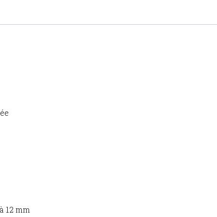
tée
’à 12 mm