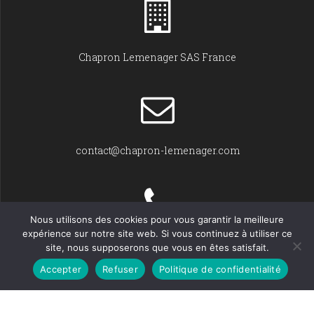
Chapron Lemenager SAS France
contact@chapron-lemenager.com
Nous utilisons des cookies pour vous garantir la meilleure
expérience sur notre site web. Si vous continuez à utiliser ce
+33 (0)2 31 22 02 55
site, nous supposerons que vous en êtes satisfait.
Accepter
Refuser
Politique de confidentialité