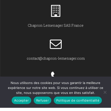
Chapron Lemenager SAS France
contact@chapron-lemenager.com
Nous utilisons des cookies pour vous garantir la meilleure
expérience sur notre site web. Si vous continuez à utiliser ce
+33 (0)2 31 22 02 55
site, nous supposerons que vous en êtes satisfait.
Accepter
Refuser
Politique de confidentialité