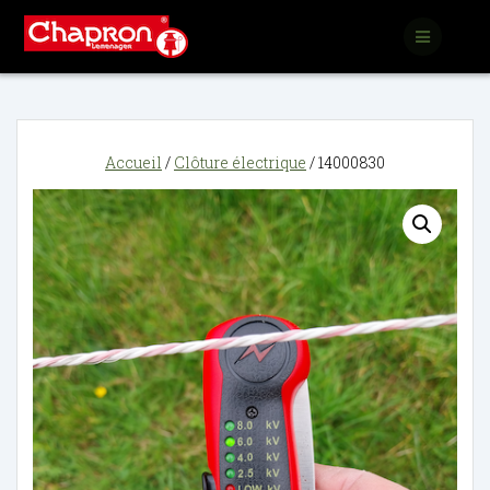
Passer
au
contenu
Accueil
/
Clôture électrique
/ 14000830