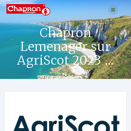
Chapron
Lemenager sur
AgriScot 2023 …