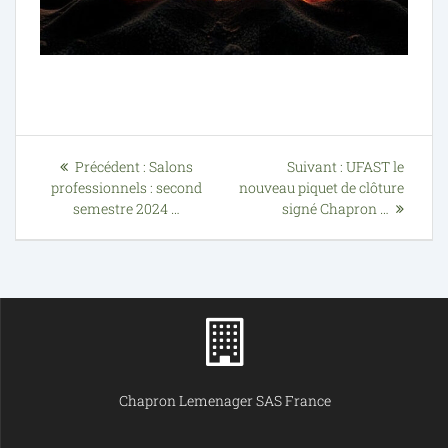
Précédent :
Salons
Suivant :
UFAST le
professionnels : second
nouveau piquet de clôture
semestre 2024 …
signé Chapron …
Chapron Lemenager SAS France